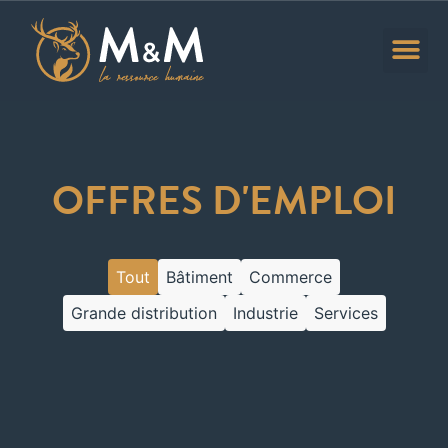
Stratégie RH
Offres d’empl
OFFRES D'EMPLOI
Tout
Bâtiment
Commerce
Grande distribution
Industrie
Services