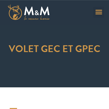
Stratégie RH
Offres d’empl
VOLET GEC ET GPEC